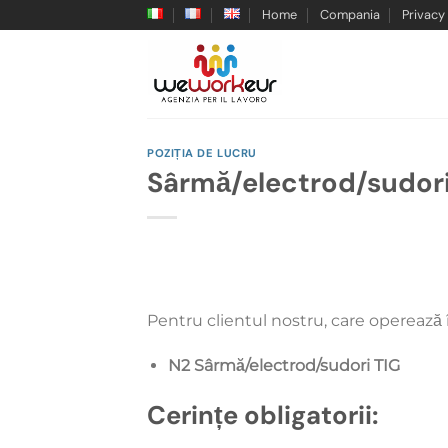
Skip
Home
Compania
Privacy
to
content
POZIȚIA DE LUCRU
Sârmă/electrod/sudori
Pentru clientul nostru, care operează 
N2 Sârmă/electrod/sudori TIG
Cerințe obligatorii: