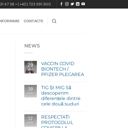
31 47 38 • (+40) 723 591 300
INFORMARE
CONTACTE
NEWS
VACCIN COVID
28
BIONTECH /
dec.
PFIZER PLECAREA
TIG ȘI MIG Să
18
descoperim
nov.
diferențele dintre
cele două suduri
RESPECTAȚI
12
PROTOCOLUL
nov.
COVID19 LA