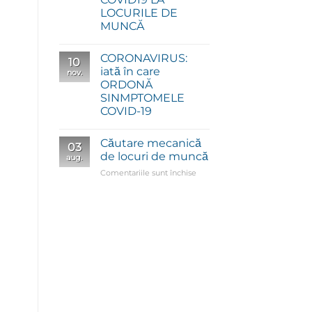
LOCURILE DE
MUNCĂ
CORONAVIRUS:
10
iată în care
nov.
ORDONĂ
SINMPTOMELE
COVID-19
Căutare mecanică
03
de locuri de muncă
aug.
pentru
Comentariile sunt închise
Căutare
mecanică
de
locuri
de
muncă