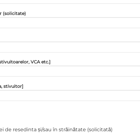
 (solicitate)
ivuitoarelor, VCA etc.]
 stivuitor]
ei de resedinta și/sau în străinătate (solicitată)