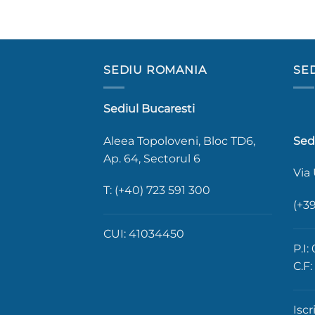
SEDIU ROMANIA
SED
Sediul Bucaresti
Aleea Topoloveni, Bloc TD6,
Sed
Ap. 64, Sectorul 6
Via
T: (+40) 723 591 300
(+39
CUI: 41034450
P.I
C.F
Iscr