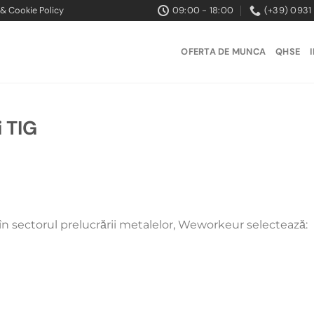
 & Cookie Policy
09:00 - 18:00
(+39) 0931 
OFERTA DE MUNCA
QHSE
 TIG
în sectorul prelucrării metalelor, Weworkeur selectează: