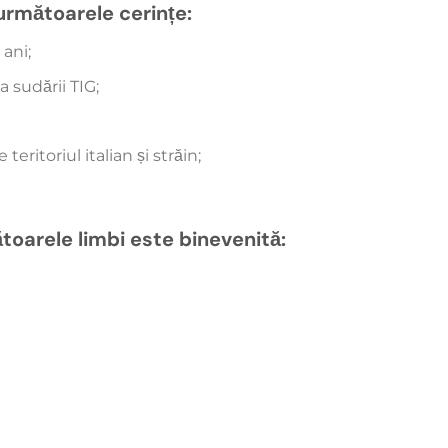
următoarele cerințe:
 ani;
a sudării TIG;
eritoriul italian și străin;
oarele limbi este binevenită: